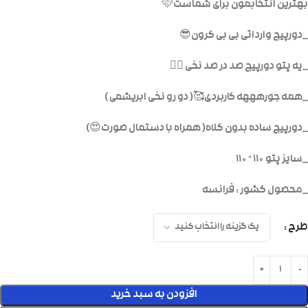
بهترین انتخابمون برای شماست🩷
_دورپیچ وارداتی بی بی کرون😎
_یه پتو دورپیچ صد در صد نخی 👌🏻
_همه جورهههه کاربردی🥰( دو رو نخی ابریشمی )
_دورپیچ ساده بدون کلاه( همراه با دستمال صورت😍)
_سایز پتو ۱۱۰ * ۱۱۰
_محصول کشور : فرانسه
طرح
افزودن به سبد خرید