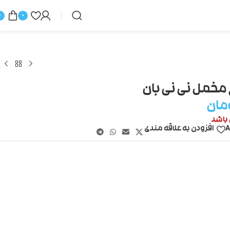
0
0
 مخمل نی نی بان
مان
 باشد
A
افزودن به علاقه مندی