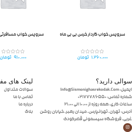
سرویس خواب گاردار خرس بی بی ماه
سرویس خواب مسافرتی bonbebe
۱.۲۶۰.۰۰۰
تومان
۹۱۰.۰۰۰
تومان
سوالی دارید؟
لینک های مفی
ایمیل: Info@Sismonighasrekodak.Com
سوالات متداول
شماره تماس: 02177786550
تماس با ما
ساعات کاری: همه روزه از ۱۰:۰۰ الی ۲۱:۰۰
درباره ما
آدرس: تهران، تهرانپارس، میدان رهبر، خیابان روشن
بلاگ
غربی، فروشگاه سیسمونی قصرکودک