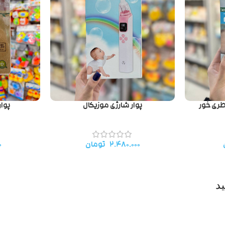
اطری خور
پوار شارژی موزیکال
پوار بین
۲.۴۸۰.۰۰۰
تومان
۰
د