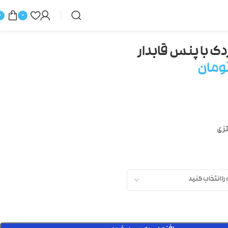
0
0
ردک با پنس قابدار
ومان
تزی