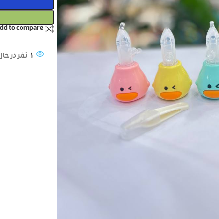
dd to compare
1
نفر در ح