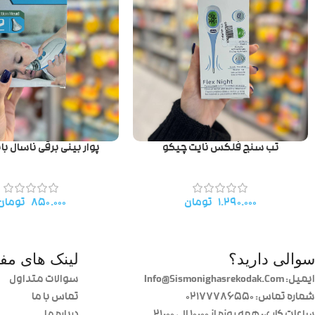
تب سنج فلکس نایت چیکو
پوار بینی برقی ناسال ب
۱.۲۹۰.۰۰۰
تومان
۸۵۰.۰۰۰
تومان
سوالی دارید؟
لینک های مفی
ایمیل: Info@Sismonighasrekodak.Com
سوالات متداول
شماره تماس: 02177786550
تماس با ما