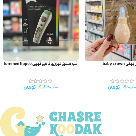
ی baby crown
تب سنج لیزری تامی تیپی tommee tippee
۲۲۰.۰۰
تومان
۴.۲۳۰.۰۰۰
تومان