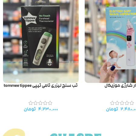
ر شارژی موزیکال
تب سنج لیزری تامی تیپی tommee tippee
۲.۴۸۰.۰
تومان
۴.۲۳۰.۰۰۰
تومان