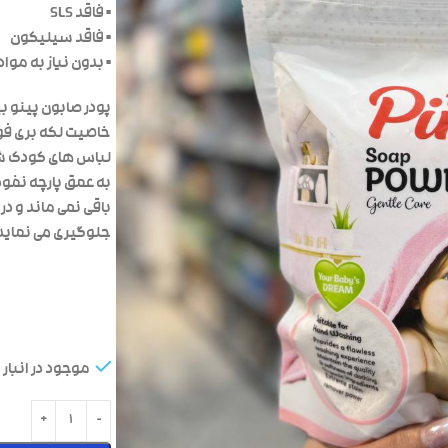
• فاقد SLS
• فاقد سیلیکون
• بدون نیاز به مواد
پودر صابون پینو ب
خاصیت لکه بری فوق
لباس های کودک شما
به عمق پارچه نفوذ
باقی نمی ماند و 
جلوگیری می نماید
موجود در انبار