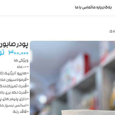
بلاگ
درباره ما
تماس با ما
پودر صابون د
۳۰۰.۰۰۰
تو
ویژگی ها
• +۰ ماه
• هایپو آلرژنیک 
• فرمولاسیون ملایم
• قدرت تمیزکنندگی 
• قدرت لکه بری بالا
• دارای پلیمر های پ
• اسانس بسیار ملا
• فاقد رنگ