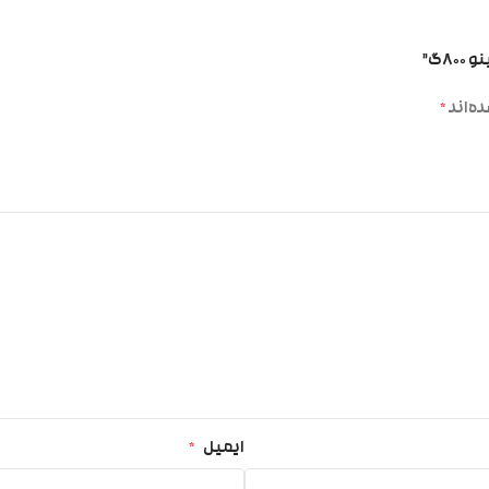
۸گ”
ه‌اند
*
ایمیل
*