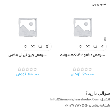
اتمام موجودی
سرهمی دانالو ۶۰۴۲ هندوانه
سرهمی جین نی نی مکس
۶۶۰.۰۰۰
تومان
۵۱۰.۰۰۰
تومان
سوالی دارید؟
ایمیل: Info@Sismonighasrekodak.Com
شماره تماس: 02177786550