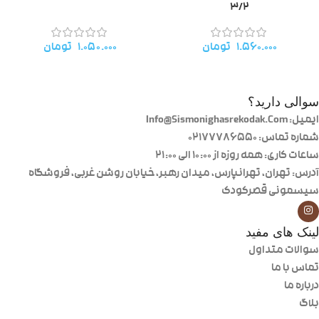
۳/۲
۱.۵۶۰.۰۰۰
تومان
۱.۰۵۰.۰۰۰
تومان
سوالی دارید؟
ایمیل: Info@Sismonighasrekodak.Com
شماره تماس: 02177786550
ساعات کاری: همه روزه از ۱۰:۰۰ الی ۲۱:۰۰
آدرس: تهران، تهرانپارس، میدان رهبر، خیابان روشن غربی، فروشگاه
سیسمونی قصرکودک
لینک های مفید
سوالات متداول
تماس با ما
درباره ما
بلاگ