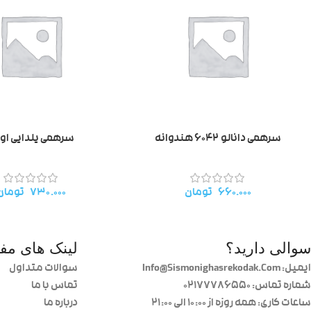
سرهمی دانالو ۶۰۴۲ هندوانه
سرهمی یلدایی اوی
۶۶۰.۰۰۰
تومان
۷۳۰.۰۰۰
تومان
سوالی دارید؟
لینک های مفی
ایمیل: Info@Sismonighasrekodak.Com
سوالات متداول
شماره تماس: 02177786550
تماس با ما
ساعات کاری: همه روزه از ۱۰:۰۰ الی ۲۱:۰۰
درباره ما