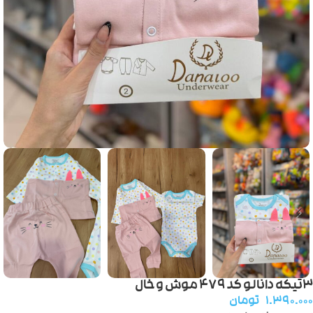
۳تیکه دانالو کد ۴۷۹ موش و خال
۱.۳۹۰.۰۰۰
تومان