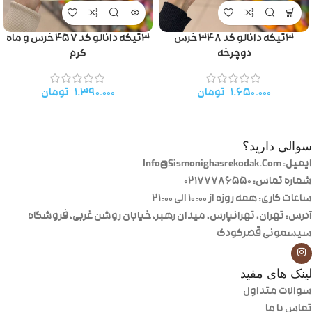
۳تیکه دانالو کد ۳۴۸ خرس
۳تیکه دانالو کد ۴۵۷ خرس و ماه
دوچرخه
کرم
۱.۶۵۰.۰۰۰
تومان
۱.۳۹۰.۰۰۰
تومان
سوالی دارید؟
ایمیل: Info@Sismonighasrekodak.Com
شماره تماس: 02177786550
ساعات کاری: همه روزه از ۱۰:۰۰ الی ۲۱:۰۰
آدرس: تهران، تهرانپارس، میدان رهبر، خیابان روشن غربی، فروشگاه
سیسمونی قصرکودک
لینک های مفید
سوالات متداول
تماس با ما