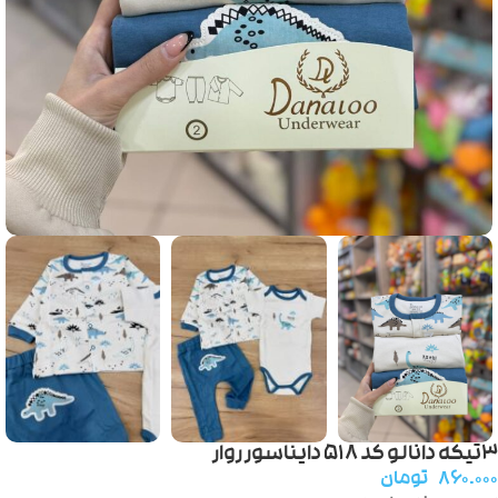
۳تیکه دانالو کد ۵۱۸ دایناسور روار
۸۶۰.۰۰۰
تومان