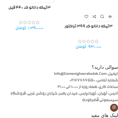
۳تیکه دانالو کد ۴۴۰ فیل
۳تیکه دانالو کد ۳۹۹ تراکتور
۱.۳۹۰.۰۰۰
تومان
۹۳۰.۰۰۰
تومان
سوالی دارید؟
ایمیل: Info@Sismonighasrekodak.Com
شماره تماس: 02177786550
ساعات کاری: همه روزه از ۱۰:۰۰ الی ۲۱:۰۰
آدرس: تهران، تهرانپارس، میدان رهبر، خیابان روشن غربی، فروشگاه
سیسمونی قصرکودک
لینک های مفید