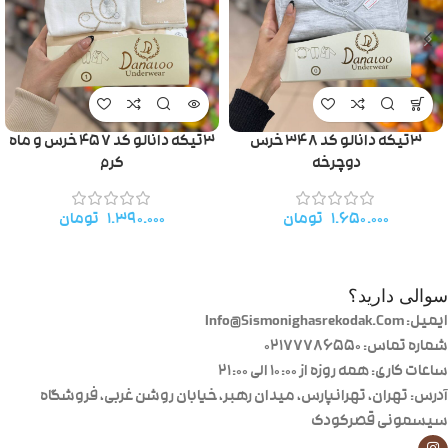
۳تیکه دانالو کد ۳۴۸ خرس
۳تیکه دانالو کد ۴۵۷ خرس و ماه
دوچرخه
کرم
۱.۶۵۰.۰۰۰
تومان
۱.۳۹۰.۰۰۰
تومان
سوالی دارید؟
ایمیل: Info@Sismonighasrekodak.Com
شماره تماس: 02177786550
ساعات کاری: همه روزه از ۱۰:۰۰ الی ۲۱:۰۰
آدرس: تهران، تهرانپارس، میدان رهبر، خیابان روشن غربی، فروشگاه
سیسمونی قصرکودک