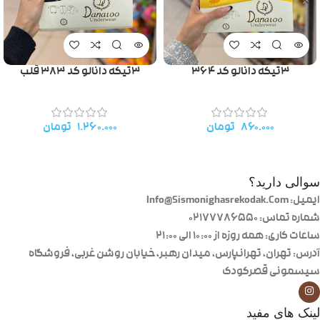
۳تیکه دانالو کد ۳۶۴
۳تیکه دانالو کد ۳۸۳ قلب
۸۶۰.۰۰۰
تومان
۱.۲۶۰.۰۰۰
تومان
سوالی دارید؟
ایمیل: Info@Sismonighasrekodak.Com
شماره تماس: 02177786550
ساعات کاری: همه روزه از ۱۰:۰۰ الی ۲۱:۰۰
آدرس: تهران، تهرانپارس، میدان رهبر، خیابان روشن غربی، فروشگاه
سیسمونی قصرکودک
لینک های مفید